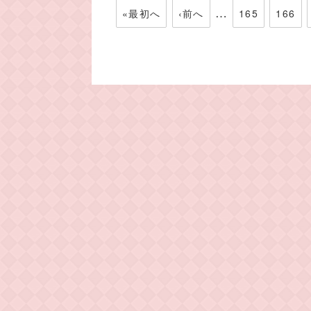
…
«最初へ
‹前へ
165
166