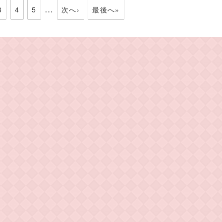
…
3
4
5
次へ›
最後へ»