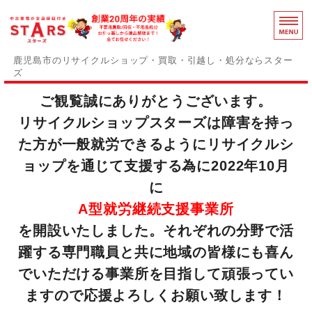
鹿児島のリ
鹿児島市のリサイクルショップ・買取・引越し・処分ならスター
ズ
ご観覧誠にありがとうございます。
スターズの誇りと強み
リサイクルショップスターズは障害を持っ
障がい者支援事業部
た方が一般就労できるようにリサイクルシ
事務用品買取中
ョップを通じて支援する為に2022年10月
に
感染症対策
A型就労継続支援事業所
お問い合わせ
を開設いたしました。それぞれの分野で活
躍する専門職員と共に地域の皆様にも喜ん
でいただける事業所を目指して頑張ってい
ますので応援よろしくお願い致します！