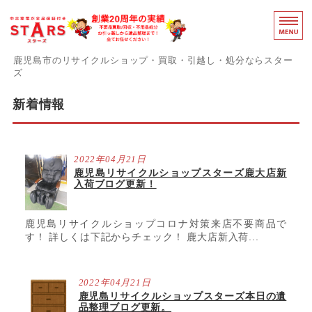
鹿児島のリ
鹿児島市のリサイクルショップ・買取・引越し・処分ならスター
ズ
スターズの誇りと強み
新着情報
障がい者支援事業部
2022年04月21日
事務用品買取中
鹿児島リサイクルショップスターズ鹿大店新
入荷ブログ更新！
感染症対策
お問い合わせ
鹿児島リサイクルショップコロナ対策来店不要商品で
す！ 詳しくは下記からチェック！ 鹿大店新入荷...
2022年04月21日
鹿児島リサイクルショップスターズ本日の遺
品整理ブログ更新。