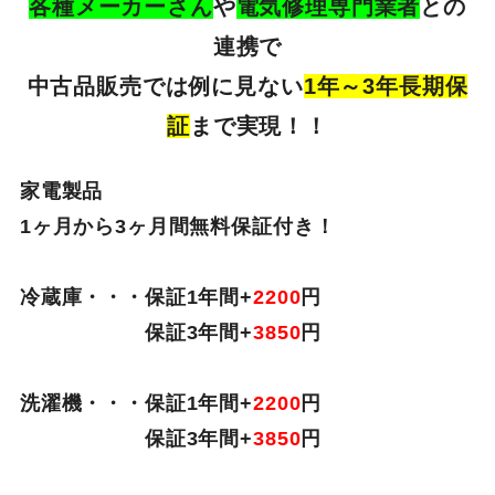
各種メーカーさん
や
電気修理専門業者
との
連携で
中古品販売では例に見ない
1年～3年長期保
証
まで実現！！
家電製品
1ヶ月から3ヶ月間無料保証付き！
冷蔵庫・・・保証1年間+
2200
円
保証3年間+
3850
円
洗濯機・・・保証1年間+
2200
円
保証3年間+
3850
円