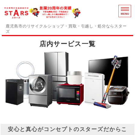
鹿児島のリ
鹿児島市のリサイクルショップ・買取・引越し・処分ならスター
ズ
店内サービス一覧
スターズの誇りと強み
障がい者支援事業部
事務用品買取中
感染症対策
お問い合わせ
安心と真心がコンセプトのスターズだからこ