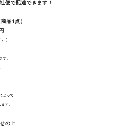
社便で配達できます！
（商品1点）
円
す。）
ます。
へ
によって
します。
せの上