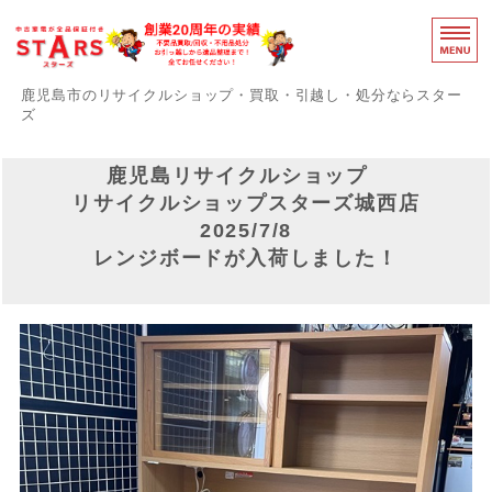
鹿児島のリ
鹿児島市のリサイクルショップ・買取・引越し・処分ならスター
ズ
スターズの誇りと強み
鹿児島リサイクルショップ
リサイクルショップスターズ城西店
障がい者支援事業部
2025/7/8
事務用品買取中
レンジボードが入荷しました！
感染症対策
お問い合わせ