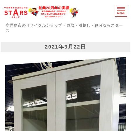
鹿児島のリ
鹿児島市のリサイクルショップ・買取・引越し・処分ならスター
ズ
スターズの誇りと強み
2021年3月22日
障がい者支援事業部
事務用品買取中
感染症対策
お問い合わせ