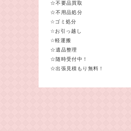
☆不要品買取
☆不用品処分
☆ゴミ処分
☆お引っ越し
☆軽運搬
☆遺品整理
☆随時受付中！
☆出張見積もり無料！