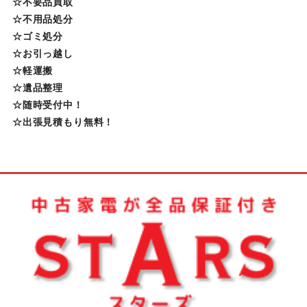
☆不要品買取
☆不用品処分
☆ゴミ処分
☆お引っ越し
☆軽運搬
☆遺品整理
☆随時受付中！
☆出張見積もり無料！