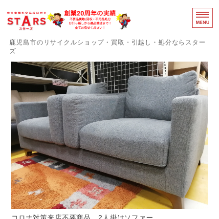
鹿児島のリ
鹿児島市のリサイクルショップ・買取・引越し・処分ならスター
ズ
スターズの誇りと強み
障がい者支援事業部
事務用品買取中
感染症対策
お問い合わせ
コロナ対策来店不要商品 2人掛けソファー