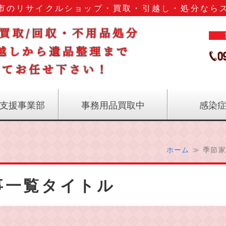
市のリサイクルショップ・買取・引越し・処分なら
鹿児島
支援事業部
事務用品買取中
感染
ホーム
≫ 季節家
事一覧タイトル