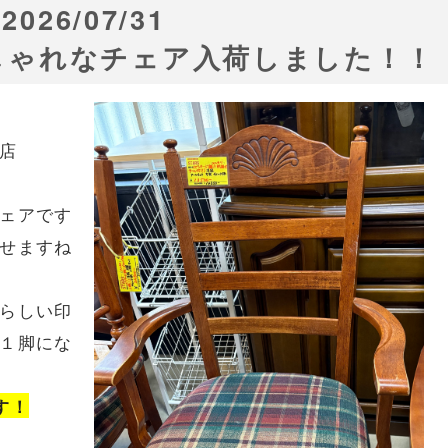
2026/07/31
しゃれなチェア入荷しました！！
店
ェアです
させますね
らしい印
１脚にな
す！