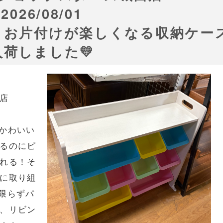
2026/08/01
！お片付けが楽しくなる収納ケー
入荷しました💛
店
かわいい
れるのにピ
れる！そ
に取り組
限らずパ
、リビン