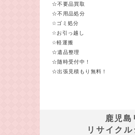
☆不要品買取
☆不用品処分
☆ゴミ処分
☆お引っ越し
☆軽運搬
☆遺品整理
☆随時受付中！
☆出張見積もり無料！
鹿児島
リサイクル