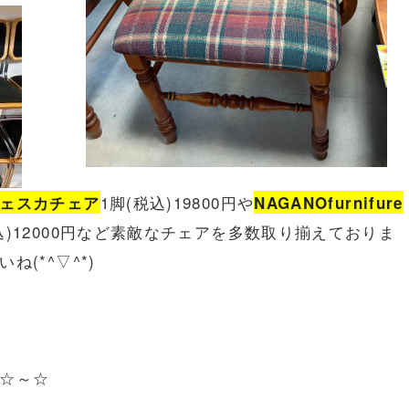
1脚(税込)19800円や
ェスカチェア
NAGANOfurnifure
込)12000円など素敵なチェアを多数取り揃えておりま
(*^▽^*)
☆～☆