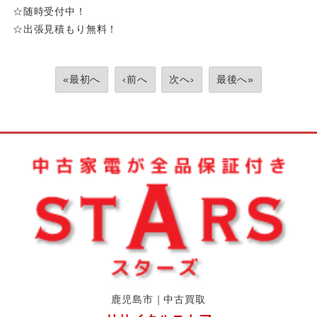
☆随時受付中！
☆出張見積もり無料！
«最初へ
‹前へ
次へ›
最後へ»
鹿児島市｜中古買取