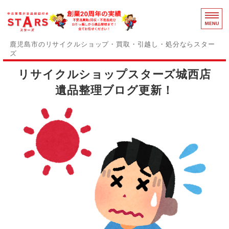
鹿児島のリ
鹿児島市のリサイクルショップ・買取・引越し・処分ならスター
ズ
リサイクルショップスターズ城西店
スターズの誇りと強み
遺品整理ブログ更新！
障がい者支援事業部
事務用品買取中
感染症対策
お問い合わせ