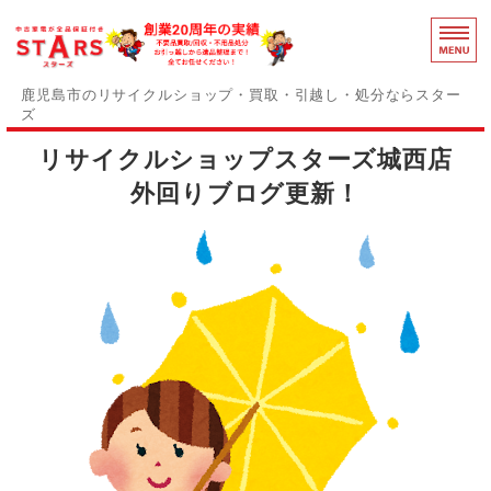
鹿児島のリ
鹿児島市のリサイクルショップ・買取・引越し・処分ならスター
ズ
リサイクルショップスターズ城西店
スターズの誇りと強み
外回りブログ更新！
障がい者支援事業部
事務用品買取中
感染症対策
お問い合わせ